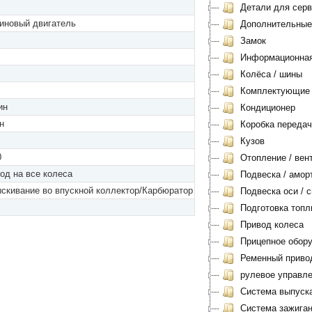
Детали для серви
иновый двигатель
Дополнительные
Замок
Информационная 
Колёса / шины
Комплектующие
ин
Кондиционер
н
Коробка передач
Кузов
0
Отопление / вен
од на все колеса
Подвеска / амор
скивание во впускной коллектор/Карбюратор
Подвеска оси / с
Подготовка топл
Привод колеса
Прицепное обору
Ременный приво
рулевое управл
Система выпуск
Система зажиган