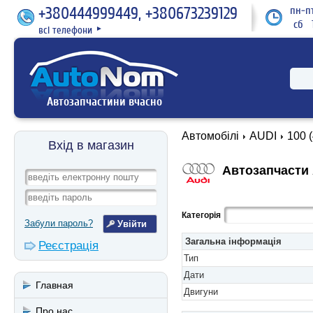
+380444999449, +380673239129
пн-пт
сб 1
всі телефони
►
Автозапчастини вчасно
Автомобілі
AUDI
100 
Вхід в магазин
Автозапчасти A
Категорія
Забули пароль?
Загальна інформація
Реєстрація
Тип
Дати
Главная
Двигуни
Про нас