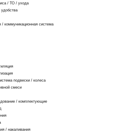
са / ТО / ухода
 удобства
/ коммуникационная система
тиляция
тизация
истема подвески / колеса
ивной смеси
дование / комплектующие
д
ения
а
ия / накаливания