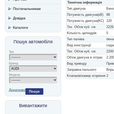
Технічна інформація
Постачальникам
Тип двигуна
Бенз
Потужність двигуна(кВ)
88
Довідка
Потужність двигуна(КС)
120
Тех. Об'єм куб. см.
2226
Каталоги
Кількість циліндрів
5
Тип палива
бенз
Пошук автомобіля
Вид конструкції
седа
Тех. Об'єм куб. см.
2200
Тип
Об'єм двигуна в літрах
2.20
Бренд
Вид приводу
Прив
Заправка пального
Впры
Модель
Клапанів/камер згоряння
2
Додатково
Пошук
Вивантажити