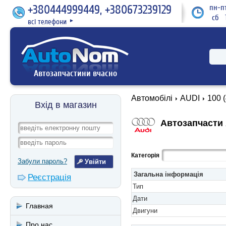
+380444999449, +380673239129
пн-пт
сб 1
всі телефони
►
Автозапчастини вчасно
Автомобілі
AUDI
100 
Вхід в магазин
Автозапчасти A
Категорія
Забули пароль?
Загальна інформація
Реєстрація
Тип
Дати
Главная
Двигуни
Про нас