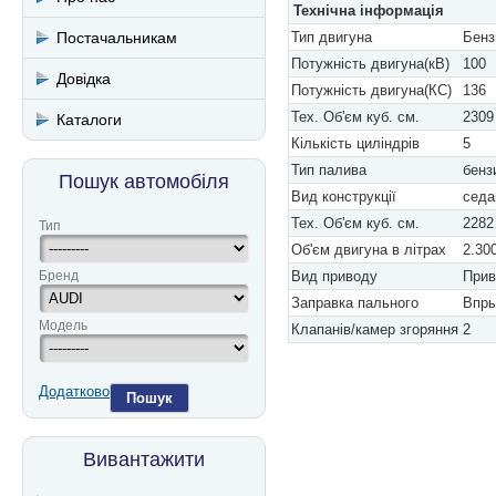
Технічна інформація
Постачальникам
Тип двигуна
Бенз
Потужність двигуна(кВ)
100
Довідка
Потужність двигуна(КС)
136
Тех. Об'єм куб. см.
2309
Каталоги
Кількість циліндрів
5
Тип палива
бенз
Пошук автомобіля
Вид конструкції
седа
Тех. Об'єм куб. см.
2282
Тип
Об'єм двигуна в літрах
2.30
Бренд
Вид приводу
Прив
Заправка пального
Впры
Модель
Клапанів/камер згоряння
2
Додатково
Пошук
Вивантажити