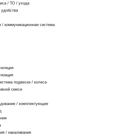
са / ТО / ухода
 удобства
/ коммуникационная система
тиляция
тизация
истема подвески / колеса
ивной смеси
дование / комплектующие
д
ения
а
ия / накаливания