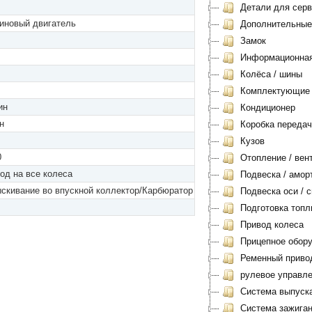
Детали для серви
иновый двигатель
Дополнительные
Замок
Информационная 
Колёса / шины
Комплектующие
ин
Кондиционер
н
Коробка передач
Кузов
0
Отопление / вен
од на все колеса
Подвеска / амор
скивание во впускной коллектор/Карбюратор
Подвеска оси / с
Подготовка топл
Привод колеса
Прицепное обору
Ременный приво
рулевое управл
Система выпуск
Система зажиган