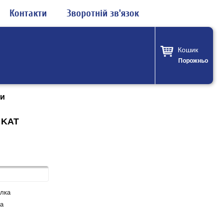
Контакти
Зворотній зв'язок
Кошик
Порожньо
ни
o KAT
лка
а