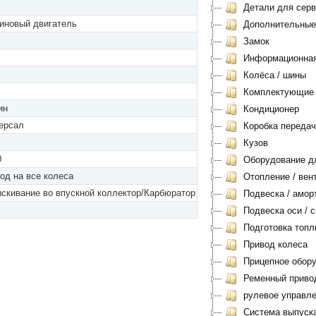
Детали для серви
иновый двигатель
Дополнительные
Замок
Информационная 
Колёса / шины
Комплектующие
ин
Кондиционер
ерсал
Коробка передач
Кузов
0
Оборудование дл
од на все колеса
Отопление / вен
скивание во впускной коллектор/Карбюратор
Подвеска / амор
Подвеска оси / с
Подготовка топл
Привод колеса
Прицепное обору
Ременный приво
рулевое управл
Система выпуск