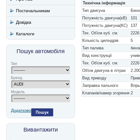
Технічна інформація
Постачальникам
Тип двигуна
Бенз
Потужність двигуна(кВ)
101
Довідка
Потужність двигуна(КС)
137
Тех. Об'єм куб. см.
2226
Каталоги
Кількість циліндрів
5
Тип палива
бенз
Пошук автомобіля
Вид конструкції
унив
Тех. Об'єм куб. см.
2226
Тип
Об'єм двигуна в літрах
2.20
Бренд
Вид приводу
Прив
Заправка пального
Впры
Модель
Клапанів/камер згоряння
2
Додатково
Пошук
Вивантажити