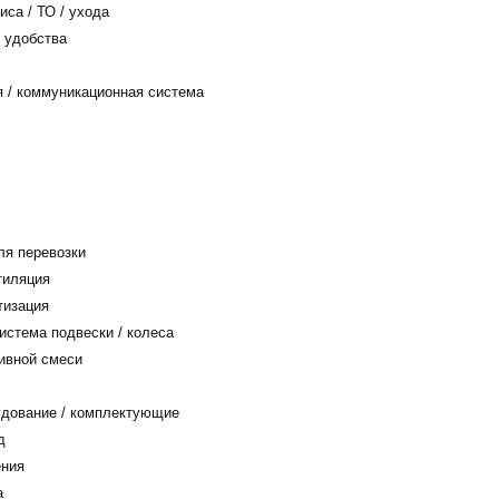
са / ТО / ухода
 удобства
/ коммуникационная система
я перевозки
тиляция
тизация
истема подвески / колеса
ивной смеси
дование / комплектующие
д
ения
а