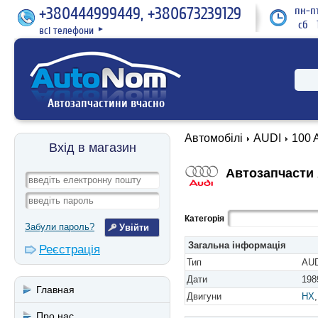
+380444999449, +380673239129
пн-пт
сб 1
всі телефони
►
Автозапчастини вчасно
Автомобілі
AUDI
100 
Вхід в магазин
Автозапчасти A
Категорія
Забули пароль?
Загальна інформація
Реєстрація
Тип
AUD
Дати
198
Главная
Двигуни
HX
Про нас