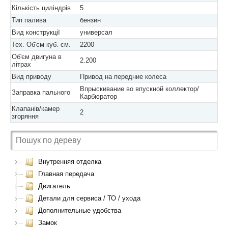
Кількість циліндрів
5
Тип палива
бензин
Вид конструкції
универсал
Тех. Об'єм куб. см.
2200
Об'єм двигуна в
2.200
літрах
Вид приводу
Привод на передние колеса
Впрыскивание во впускной коллектор/
Заправка пального
Карбюратор
Клапанів/камер
2
згоряння
Внутренняя отделка
Главная передача
Двигатель
Детали для сервиса / ТО / ухода
Дополнительные удобства
Замок