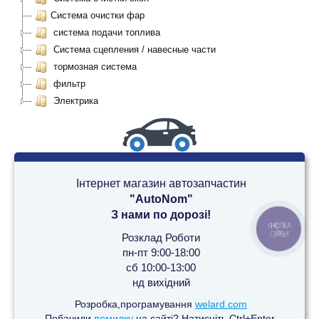
Система очистки фар
система подачи топлива
Система сцепления / навесные части
тормозная система
фильтр
Электрика
Інтернет магазин автозапчастин
"AutoNom"
З нами по дорозі!
КНОПКА
СВЯЗИ
Розклад Роботи
пн-пт 9:00-18:00
сб 10:00-13:00
нд вихідний
Розробка,програмування
welard.com
Побачили
помилку
на сайті? Натисніть Ctrl+Enter.