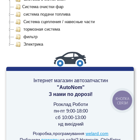
Система очистки фар
система подачи топлива
Система сцепления / навесные части
тормозная система
фильтр
Электрика
Інтернет магазин автозапчастин
"AutoNom"
З нами по дорозі!
КНОПКА
СВЯЗИ
Розклад Роботи
пн-пт 9:00-18:00
сб 10:00-13:00
нд вихідний
Розробка,програмування
welard.com
Побачили
помилку
на сайті? Натисніть Ctrl+Enter.