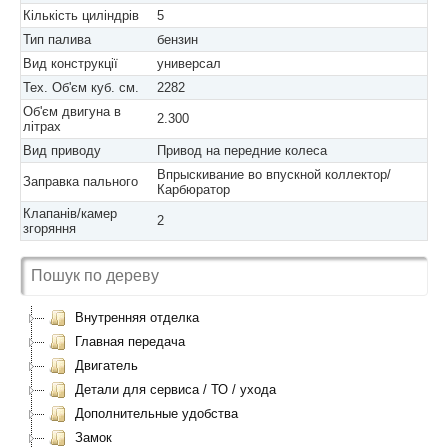
Кількість циліндрів
5
Тип палива
бензин
Вид конструкції
универсал
Тех. Об'єм куб. см.
2282
Об'єм двигуна в
2.300
літрах
Вид приводу
Привод на передние колеса
Впрыскивание во впускной коллектор/
Заправка пального
Карбюратор
Клапанів/камер
2
згоряння
Внутренняя отделка
Главная передача
Двигатель
Детали для сервиса / ТО / ухода
Дополнительные удобства
Замок