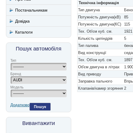
Технічна інформація
Постачальникам
Тип двигуна
Бенз
Потужність двигуна(кВ)
85
Довідка
Потужність двигуна(КС)
115
Тех. Об'єм куб. см.
1921
Каталоги
Кількість циліндрів
5
Тип палива
бенз
Пошук автомобіля
Вид конструкції
седа
Тех. Об'єм куб. см.
1897
Тип
Об'єм двигуна в літрах
1.90
Бренд
Вид приводу
Прив
Заправка пального
Впры
Модель
Клапанів/камер згоряння
2
Додатково
Пошук
Вивантажити