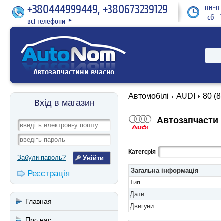
+380444999449, +380673239129
пн-пт
сб 1
всі телефони
►
Автозапчастини вчасно
Автомобілі
AUDI
80 (8
Вхід в магазин
Автозапчасти A
Категорія
Забули пароль?
Загальна інформація
Реєстрація
Тип
Дати
Главная
Двигуни
Про нас