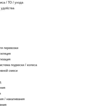
са / ТО / ухода
 удобства
я перевозки
тиляция
тизация
истема подвески / колеса
ивной смеси
д
ения
а
ия / накаливания
ения