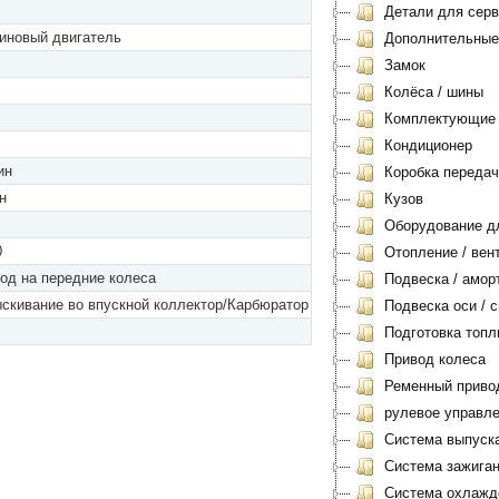
Детали для серви
иновый двигатель
Дополнительные
Замок
Колёса / шины
Комплектующие
Кондиционер
ин
Коробка передач
н
Кузов
Оборудование дл
0
Отопление / вен
од на передние колеса
Подвеска / амор
скивание во впускной коллектор/Карбюратор
Подвеска оси / с
Подготовка топл
Привод колеса
Ременный приво
рулевое управл
Система выпуск
Система зажиган
Система охлажд