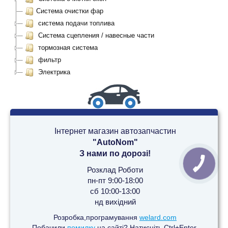
Система очистки фар
система подачи топлива
Система сцепления / навесные части
тормозная система
фильтр
Электрика
Інтернет магазин автозапчастин
"AutoNom"
З нами по дорозі!
Розклад Роботи
пн-пт 9:00-18:00
сб 10:00-13:00
нд вихідний
Розробка,програмування
welard.com
Побачили
помилку
на сайті? Натисніть Ctrl+Enter.