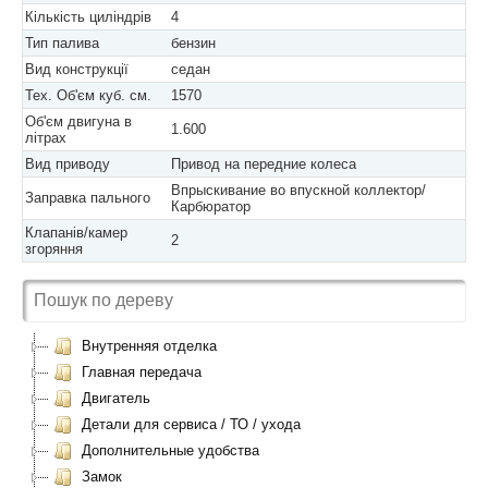
Кількість циліндрів
4
Тип палива
бензин
Вид конструкції
седан
Тех. Об'єм куб. см.
1570
Об'єм двигуна в
1.600
літрах
Вид приводу
Привод на передние колеса
Впрыскивание во впускной коллектор/
Заправка пального
Карбюратор
Клапанів/камер
2
згоряння
Внутренняя отделка
Главная передача
Двигатель
Детали для сервиса / ТО / ухода
Дополнительные удобства
Замок