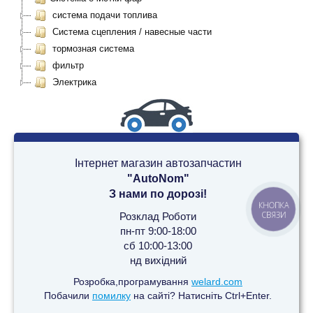
система подачи топлива
Система сцепления / навесные части
тормозная система
фильтр
Электрика
Інтернет магазин автозапчастин
"AutoNom"
З нами по дорозі!
КНОПКА
СВЯЗИ
Розклад Роботи
пн-пт 9:00-18:00
сб 10:00-13:00
нд вихідний
Розробка,програмування
welard.com
Побачили
помилку
на сайті? Натисніть Ctrl+Enter.