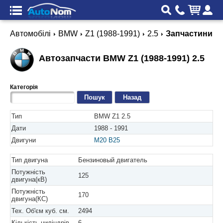
Автомобілі
BMW
Z1 (1988-1991)
2.5
Запчастини
Автозапчасти BMW Z1 (1988-1991) 2.5
Категорія
Назад
Тип
BMW Z1 2.5
Дати
1988 - 1991
Двигуни
M20 B25
Тип двигуна
Бензиновый двигатель
Потужність
125
двигуна(кВ)
Потужність
170
двигуна(КС)
Тех. Об'єм куб. см.
2494
Кількість циліндрів
6