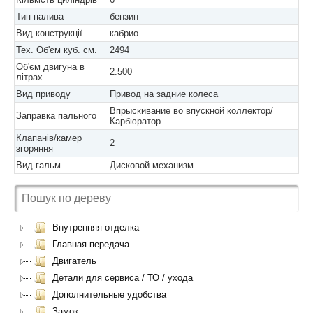
Тип палива
бензин
Вид конструкції
кабрио
Тех. Об'єм куб. см.
2494
Об'єм двигуна в
2.500
літрах
Вид приводу
Привод на задние колеса
Впрыскивание во впускной коллектор/
Заправка пального
Карбюратор
Клапанів/камер
2
згоряння
Вид гальм
Дисковой механизм
Внутренняя отделка
Главная передача
Двигатель
Детали для сервиса / ТО / ухода
Дополнительные удобства
Замок