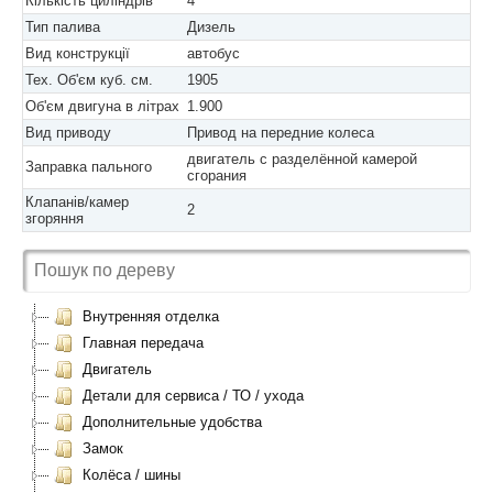
Кількість циліндрів
4
Тип палива
Дизель
Вид конструкції
автобус
Тех. Об'єм куб. см.
1905
Об'єм двигуна в літрах
1.900
Вид приводу
Привод на передние колеса
двигатель с разделённой камерой
Заправка пального
сгорания
Клапанів/камер
2
згоряння
Внутренняя отделка
Главная передача
Двигатель
Детали для сервиса / ТО / ухода
Дополнительные удобства
Замок
Колёса / шины