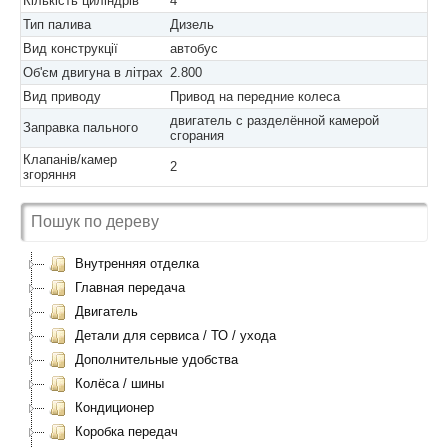
Кількість циліндрів
4
Тип палива
Дизель
Вид конструкції
автобус
Об'єм двигуна в літрах
2.800
Вид приводу
Привод на передние колеса
двигатель с разделённой камерой
Заправка пального
сгорания
Клапанів/камер
2
згоряння
Внутренняя отделка
Главная передача
Двигатель
Детали для сервиса / ТО / ухода
Дополнительные удобства
Колёса / шины
Кондиционер
Коробка передач