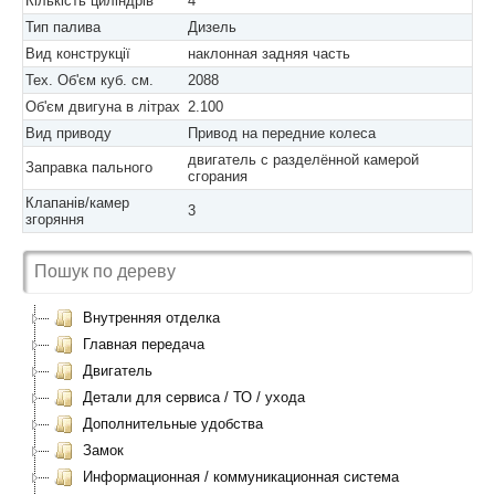
Кількість циліндрів
4
Тип палива
Дизель
Вид конструкції
наклонная задняя часть
Тех. Об'єм куб. см.
2088
Об'єм двигуна в літрах
2.100
Вид приводу
Привод на передние колеса
двигатель с разделённой камерой
Заправка пального
сгорания
Клапанів/камер
3
згоряння
Внутренняя отделка
Главная передача
Двигатель
Детали для сервиса / ТО / ухода
Дополнительные удобства
Замок
Информационная / коммуникационная система