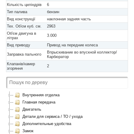
Кількість циліндрів
6
Тип палива
бензин
Вид конструкції
наклонная задняя часть
Тех. Об'єм куб. см.
2963
Об'єм двигуна в
3.000
літрах
Вид приводу
Привод на передние колеса
Впрыскивание во впускной коллектор/
Заправка пального
Карбюратор
Клапанів/камер
2
згоряння
Внутренняя отделка
Главная передача
Двигатель
Детали для сервиса / ТО / ухода
Дополнительные удобства
Замок