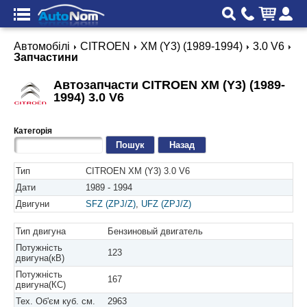
Автомобілі
CITROEN
XM (Y3) (1989-1994)
3.0 V6
Запчастини
Автозапчасти CITROEN XM (Y3) (1989-
1994) 3.0 V6
Категорія
Назад
Тип
CITROEN XM (Y3) 3.0 V6
Дати
1989 - 1994
Двигуни
SFZ (ZPJ/Z)
,
UFZ (ZPJ/Z)
Тип двигуна
Бензиновый двигатель
Потужність
123
двигуна(кВ)
Потужність
167
двигуна(КС)
Тех. Об'єм куб. см.
2963