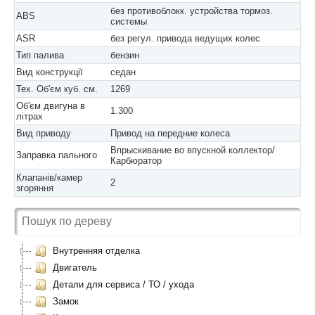
без противоблокк. устройства тормоз.
ABS
системы
ASR
без регул. привода ведущих колес
Тип палива
бензин
Вид конструкції
седан
Тех. Об'єм куб. см.
1269
Об'єм двигуна в
1.300
літрах
Вид приводу
Привод на передние колеса
Впрыскивание во впускной коллектор/
Заправка пального
Карбюратор
Клапанів/камер
2
згоряння
Внутренняя отделка
Двигатель
Детали для сервиса / ТО / ухода
Замок