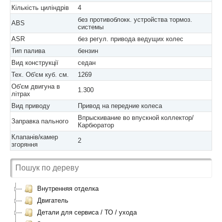
Кількість циліндрів
4
без противоблокк. устройства тормоз.
ABS
системы
ASR
без регул. привода ведущих колес
Тип палива
бензин
Вид конструкції
седан
Тех. Об'єм куб. см.
1269
Об'єм двигуна в
1.300
літрах
Вид приводу
Привод на передние колеса
Впрыскивание во впускной коллектор/
Заправка пального
Карбюратор
Клапанів/камер
2
згоряння
Внутренняя отделка
Двигатель
Детали для сервиса / ТО / ухода