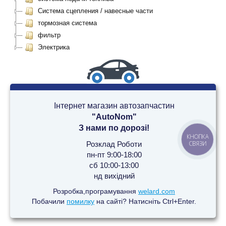
Система сцепления / навесные части
тормозная система
фильтр
Электрика
Інтернет магазин автозапчастин
"AutoNom"
З нами по дорозі!
КНОПКА
Розклад Роботи
СВЯЗИ
пн-пт 9:00-18:00
сб 10:00-13:00
нд вихідний
Розробка,програмування
welard.com
Побачили
помилку
на сайті? Натисніть Ctrl+Enter.