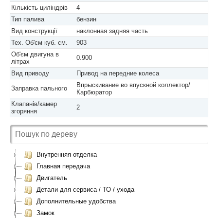
Кількість циліндрів
4
Тип палива
бензин
Вид конструкції
наклонная задняя часть
Тех. Об'єм куб. см.
903
Об'єм двигуна в
0.900
літрах
Вид приводу
Привод на передние колеса
Впрыскивание во впускной коллектор/
Заправка пального
Карбюратор
Клапанів/камер
2
згоряння
Внутренняя отделка
Главная передача
Двигатель
Детали для сервиса / ТО / ухода
Дополнительные удобства
Замок