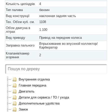
Кількість циліндрів
4
Тип палива
бензин
Вид конструкції
наклонная задняя часть
Тех. Об'єм куб. см.
1108
Об'єм двигуна в
1.100
літрах
Вид приводу
Привод на передние колеса
Впрыскивание во впускной коллектор/
Заправка пального
Карбюратор
Клапанів/камер
2
згоряння
Внутренняя отделка
Главная передача
Двигатель
Детали для сервиса / ТО / ухода
Дополнительные удобства
Замок