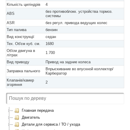
Кількість циліндрів
4
без противоблокк. устройства тормоз.
ABS
системы
ASR
без регул. привода ведущих колес
Тип палива
бензин
Вид конструкції
седан
Тех. Об'єм куб. см.
1680
Об'єм двигуна в
1.700
літрах
Вид приводу
Привод на задние колеса
Впрыскивание во впускной коллектор/
Заправка пального
Карбюратор
Клапанів/камер
2
згоряння
Главная передача
Двигатель
Детали для сервиса / ТО / ухода