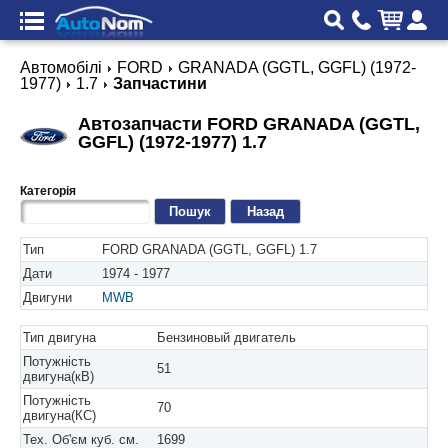
Автомобілі
FORD
GRANADA (GGTL, GGFL) (1972-
1977)
1.7
Запчастини
Автозапчасти FORD GRANADA (GGTL,
GGFL) (1972-1977) 1.7
Категорія
Назад
Тип
FORD GRANADA (GGTL, GGFL) 1.7
Дати
1974 - 1977
Двигуни
MWB
Тип двигуна
Бензиновый двигатель
Потужність
51
двигуна(кВ)
Потужність
70
двигуна(КС)
Тех. Об'єм куб. см.
1699