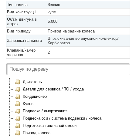
Тип палива
бензин
Вид конструкції
купе
Об'єм двигуна в
6.000
літрах
Вид приводу
Привод на задние колеса
Впрыскивание во впускной коллектор/
Заправка пального
Карбюратор
Клапанів/камер
2
згоряння
Двигатель
Детали для сервиса / ТО / ухода
Кондиционер
Кузов
Подвеска / амортизация
Подвеска оси / система подвески / колеса
Подготовка топливной смеси
Привод колеса