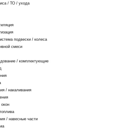
са / ТО / ухода
тиляция
тизация
истема подвески / колеса
ивной смеси
дование / комплектующие
д
ения
а
ия / накаливания
ения
 окон
топлива
ия / навесные части
ма