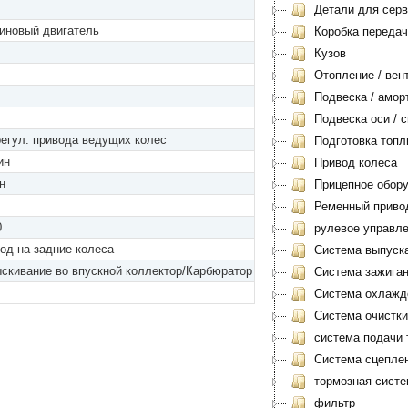
Детали для серви
иновый двигатель
Коробка передач
Кузов
Отопление / вен
Подвеска / амор
Подвеска оси / с
регул. привода ведущих колес
Подготовка топл
ин
Привод колеса
н
Прицепное обору
Ременный приво
0
рулевое управл
од на задние колеса
Система выпуск
скивание во впускной коллектор/Карбюратор
Система зажиган
Система охлажд
Система очистки
система подачи 
Система сцеплен
тормозная систе
фильтр