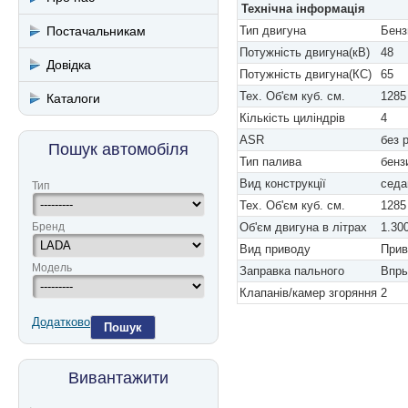
Технічна інформація
Постачальникам
Тип двигуна
Бенз
Потужність двигуна(кВ)
48
Довідка
Потужність двигуна(КС)
65
Тех. Об'єм куб. см.
1285
Каталоги
Кількість циліндрів
4
ASR
без 
Пошук автомобіля
Тип палива
бенз
Вид конструкції
седа
Тип
Тех. Об'єм куб. см.
1285
Бренд
Об'єм двигуна в літрах
1.30
Вид приводу
Прив
Модель
Заправка пального
Впры
Клапанів/камер згоряння
2
Додатково
Пошук
Вивантажити