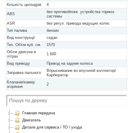
Кількість циліндрів
4
без противоблокк. устройства тормоз.
ABS
системы
ASR
без регул. привода ведущих колес
Тип палива
бензин
Вид конструкції
седан
Тех. Об'єм куб. см.
1570
Об'єм двигуна в
1.600
літрах
Вид приводу
Привод на задние колеса
Впрыскивание во впускной коллектор/
Заправка пального
Карбюратор
Клапанів/камер
2
згоряння
Главная передача
Двигатель
Детали для сервиса / ТО / ухода