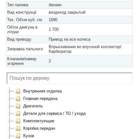
Тип палива
бензин
Вид конструкції
вездеход закрытый
Тех. Об'єм куб. см.
1690
Об'єм двигуна в
1.700
літрах
Вид приводу
Привод на все колеса
Впрыскивание во впускной коллектор/
Заправка пального
Карбюратор
Клапанів/камер
2
згоряння
Внутренняя отделка
Главная передача
Двигатель
Детали для сервиса / ТО / ухода
Комплектующие
Коробка передач
Кузов