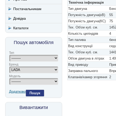
Технічна інформація
Постачальникам
Тип двигуна
Бен
Потужність двигуна(кВ)
55
Довідка
Потужність двигуна(КС)
75
Тех. Об'єм куб. см.
145
Каталоги
Кількість циліндрів
4
Тип палива
бен
Пошук автомобіля
Вид конструкції
сед
Тех. Об'єм куб. см.
144
Тип
Об'єм двигуна в літрах
1.40
Бренд
Вид приводу
При
Заправка пального
Впр
Модель
Клапанів/камер згоряння
2
Додатково
Пошук
Вивантажити