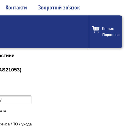
Контакти
Зворотній зв'язок
Кошик
Порожньо
астини
AS21053)
ача
виса / ТО / ухода