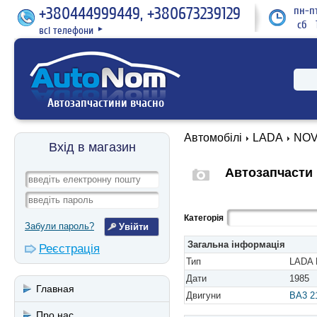
+380444999449, +380673239129
пн-пт
сб 1
всі телефони
►
Автозапчастини вчасно
Автомобілі
LADA
NOVA
Вхід в магазин
Автозапчасти 
Категорія
Забули пароль?
Загальна інформація
Реєстрація
Тип
LADA 
Дати
1985
Главная
Двигуни
BA3 2
Про нас