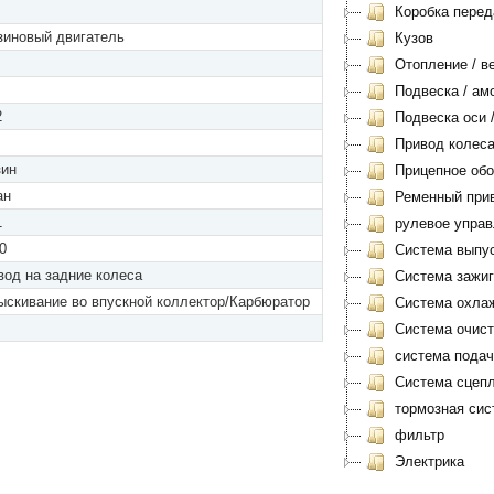
Коробка перед
зиновый двигатель
Кузов
Отопление / в
Подвеска / ам
2
Подвеска оси /
Привод колес
зин
Прицепное обо
ан
Ременный при
1
рулевое управ
0
Система выпу
вод на задние колеса
Система зажиг
ыскивание во впускной коллектор/Карбюратор
Система охла
Система очист
система подач
Система сцепл
тормозная сис
фильтр
Электрика