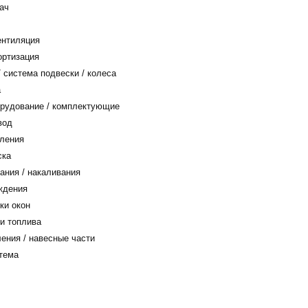
ач
ентиляция
ортизация
 система подвески / колеса
а
рудование / комплектующие
вод
ления
ска
ания / накаливания
ждения
ки окон
и топлива
ения / навесные части
тема