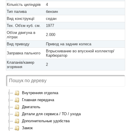
Кількість циліндрів
4
Тип палива
бензин
Вид конструкції
седан
Тех. Об'єм куб. см.
1977
Об'єм двигуна в
2.000
літрах
Вид приводу
Привод на задние колеса
Впрыскивание во впускной коллектор/
Заправка пального
Карбюратор
Клапанів/камер
2
згоряння
Внутренняя отделка
Главная передача
Двигатель
Детали для сервиса / ТО / ухода
Дополнительные удобства
Замок