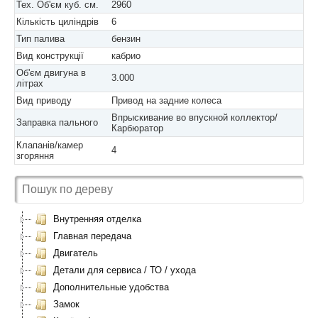
Тех. Об'єм куб. см.
2960
Кількість циліндрів
6
Тип палива
бензин
Вид конструкції
кабрио
Об'єм двигуна в
3.000
літрах
Вид приводу
Привод на задние колеса
Впрыскивание во впускной коллектор/
Заправка пального
Карбюратор
Клапанів/камер
4
згоряння
Внутренняя отделка
Главная передача
Двигатель
Детали для сервиса / ТО / ухода
Дополнительные удобства
Замок