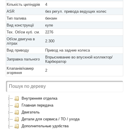
Кількість циліндрів
4
ASR
без регул. привода ведущих колес
Тип палива
бензин
Вид конструкції
купе
Тех. Об'єм куб. см.
2276
Об'єм двигуна в
2.300
літрах
Вид приводу
Привод на задние колеса
Впрыскивание во впускной коллектор/
Заправка пального
Карбюратор
Клапанів/камер
2
згоряння
Внутренняя отделка
Главная передача
Двигатель
Детали для сервиса / ТО / ухода
Дополнительные удобства