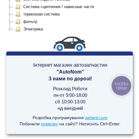
Система сцепления / навесные части
тормозная система
фильтр
Электрика
Інтернет магазин автозапчастин
"AutoNom"
З нами по дорозі!
КНОПКА
Розклад Роботи
СВЯЗИ
пн-пт 9:00-18:00
сб 10:00-13:00
нд вихідний
Розробка,програмування
welard.com
Побачили
помилку
на сайті? Натисніть Ctrl+Enter.