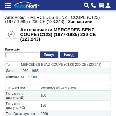
Автомобілі
MERCEDES-BENZ
COUPE (C123)
(1977-1985)
230 CE (123.243)
Запчастини
Автозапчасти MERCEDES-BENZ
COUPE (C123) (1977-1985) 230 CE
(123.243)
Категорія
Назад
Тип
MERCEDES-BENZ COUPE (C123) 230 CE (123.243)
Дати
1980 - 1985
Двигуни
M 102.980
Тип двигуна
Бензиновый двигатель
Потужність
100
двигуна(кВ)
Потужність
136
двигуна(КС)
Тех. Об'єм куб. см.
2299