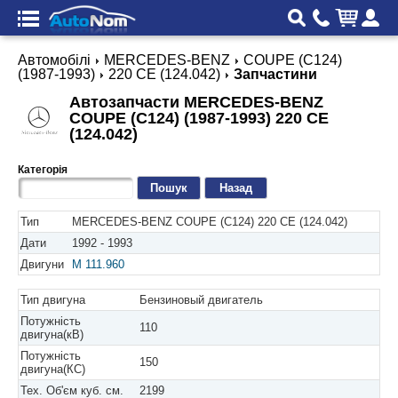
Автомобілі
MERCEDES-BENZ
COUPE (C124)
(1987-1993)
220 CE (124.042)
Запчастини
Автозапчасти MERCEDES-BENZ
COUPE (C124) (1987-1993) 220 CE
(124.042)
Категорія
Назад
Тип
MERCEDES-BENZ COUPE (C124) 220 CE (124.042)
Дати
1992 - 1993
Двигуни
M 111.960
Тип двигуна
Бензиновый двигатель
Потужність
110
двигуна(кВ)
Потужність
150
двигуна(КС)
Тех. Об'єм куб. см.
2199