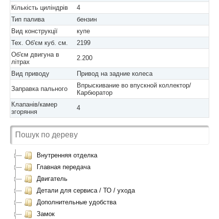
Кількість циліндрів
4
Тип палива
бензин
Вид конструкції
купе
Тех. Об'єм куб. см.
2199
Об'єм двигуна в
2.200
літрах
Вид приводу
Привод на задние колеса
Впрыскивание во впускной коллектор/
Заправка пального
Карбюратор
Клапанів/камер
4
згоряння
Внутренняя отделка
Главная передача
Двигатель
Детали для сервиса / ТО / ухода
Дополнительные удобства
Замок