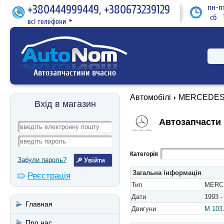
+380444999449, +380673239129
пн-пт
сб 1
всі телефони
►
Автозапчастини вчасно
Автомобілі
MERCEDES
Вхід в магазин
Автозапчасти 
Категорія
Забули пароль?
Загальна інформація
Реєстрація
Тип
MERCE
Дати
1993 -
Главная
Двигуни
M 103
Про нас