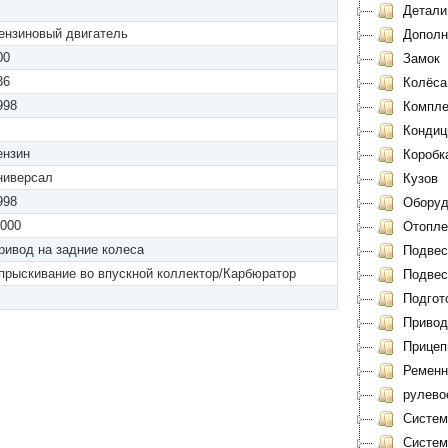
Детали 
ензиновый двигатель
Дополн
00
Замок
36
Колёса
998
Компле
Кондиц
ензин
Коробк
ниверсал
Кузов
998
Оборуд
.000
Отоплен
ривод на задние колеса
Подвеск
прыскивание во впускной коллектор/Карбюратор
Подвеск
Подгото
Привод
Прицеп
Ременн
рулево
Систем
Система