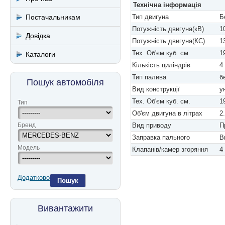
Технічна інформація
Постачальникам
Тип двигуна
Б
Потужність двигуна(кВ)
1
Довідка
Потужність двигуна(КС)
1
Тех. Об'єм куб. см.
1
Каталоги
Кількість циліндрів
4
Тип палива
б
Пошук автомобіля
Вид конструкції
у
Тех. Об'єм куб. см.
1
Тип
Об'єм двигуна в літрах
2
Бренд
Вид приводу
П
Заправка пального
В
Модель
Клапанів/камер згоряння
4
Додатково
Пошук
Вивантажити