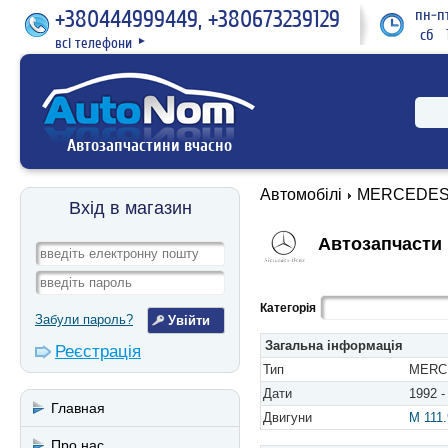
+380444999449, +380673239129
пн-пт
сб 1
всі телефони
►
Автозапчастини вчасно
Автомобілі
MERCEDES
Вхід в магазин
Автозапчасти 
Категорія
Забули пароль?
Загальна інформація
Реєстрація
Тип
MERCE
Дати
1992 -
Главная
Двигуни
M 111
Про нас