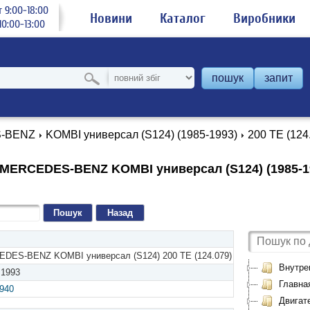
 9:00-18:00
Новини
Каталог
Виробники
0:00-13:00
пошук
запит
-BENZ
KOMBI универсал (S124) (1985-1993)
200 TE (124
MERCEDES-BENZ KOMBI универсал (S124) (1985-199
Назад
DES-BENZ KOMBI универсал (S124) 200 TE (124.079)
Внутре
 1993
Главна
.940
Двигат