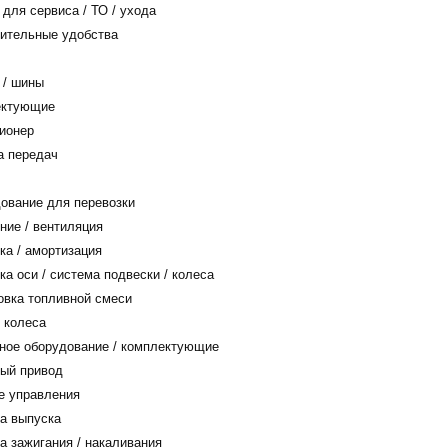
для сервиса / ТО / ухода
ительные удобства
 / шины
ктующие
ионер
а передач
ование для перевозки
ие / вентиляция
а / амортизация
а оси / система подвески / колеса
вка топливной смеси
 колеса
ное оборудование / комплектующие
ый привод
е управления
а выпуска
 зажигания / накаливания