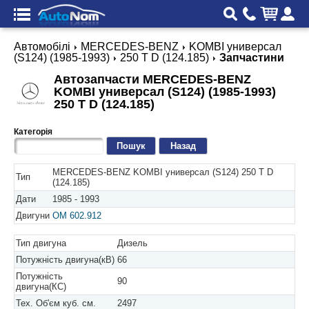
Автомобілі
MERCEDES-BENZ
KOMBI универсал
(S124) (1985-1993)
250 T D (124.185)
Запчастини
Автозапчасти MERCEDES-BENZ
KOMBI универсал (S124) (1985-1993)
250 T D (124.185)
Категорія
Назад
MERCEDES-BENZ KOMBI универсал (S124) 250 T D
Тип
(124.185)
Дати
1985 - 1993
Двигуни
OM 602.912
Тип двигуна
Дизель
Потужність двигуна(кВ)
66
Потужність
90
двигуна(КС)
Тех. Об'єм куб. см.
2497