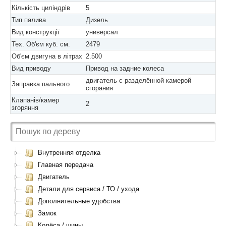
Кількість циліндрів
5
Тип палива
Дизель
Вид конструкції
универсал
Тех. Об'єм куб. см.
2479
Об'єм двигуна в літрах
2.500
Вид приводу
Привод на задние колеса
двигатель с разделённой камерой
Заправка пального
сгорания
Клапанів/камер
2
згоряння
Внутренняя отделка
Главная передача
Двигатель
Детали для сервиса / ТО / ухода
Дополнительные удобства
Замок
Колёса / шины