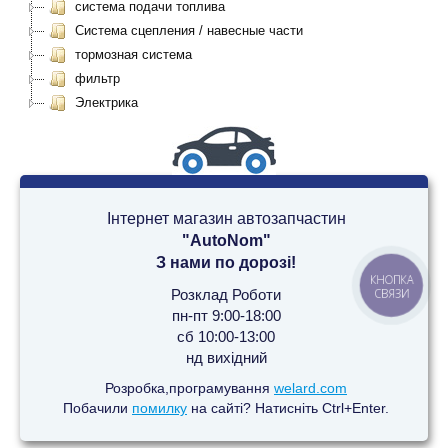
система подачи топлива
Система сцепления / навесные части
тормозная система
фильтр
Электрика
Інтернет магазин автозапчастин
"AutoNom"
З нами по дорозі!
КНОПКА
СВЯЗИ
Розклад Роботи
пн-пт 9:00-18:00
сб 10:00-13:00
нд вихідний
Розробка,програмування
welard.com
Побачили
помилку
на сайті? Натисніть Ctrl+Enter.