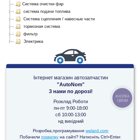
Система очистки фар
система подачи топлива
Система сцепления / навесные части
тормозная система
фильтр
Электрика
Інтернет магазин автозапчастин
"AutoNom"
З нами по дорозі!
КНОПКА
СВЯЗИ
Розклад Роботи
пн-пт 9:00-18:00
сб 10:00-13:00
нд вихідний
Розробка,програмування
welard.com
Побачили
помилку
на сайті? Натисніть Ctrl+Enter.