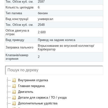
Тех. Об'єм куб. см.
2597
Кількість циліндрів
6
Тип палива
бензин
Вид конструкції
универсал
Тех. Об'єм куб. см.
2548
Об'єм двигуна в
2.600
літрах
Вид приводу
Привод на задние колеса
Впрыскивание во впускной коллектор/
Заправка пального
Карбюратор
Клапанів/камер
2
згоряння
Внутренняя отделка
Главная передача
Двигатель
Детали для сервиса / ТО / ухода
Дополнительные удобства