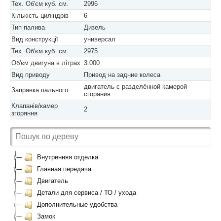
Тех. Об'єм куб. см.
2996
Кількість циліндрів
6
Тип палива
Дизель
Вид конструкції
универсал
Тех. Об'єм куб. см.
2975
Об'єм двигуна в літрах
3.000
Вид приводу
Привод на задние колеса
двигатель с разделённой камерой
Заправка пального
сгорания
Клапанів/камер
2
згоряння
Внутренняя отделка
Главная передача
Двигатель
Детали для сервиса / ТО / ухода
Дополнительные удобства
Замок