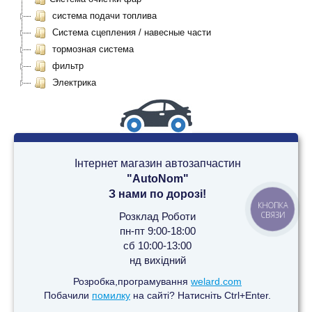
система подачи топлива
Система сцепления / навесные части
тормозная система
фильтр
Электрика
Інтернет магазин автозапчастин
"AutoNom"
З нами по дорозі!
КНОПКА
СВЯЗИ
Розклад Роботи
пн-пт 9:00-18:00
сб 10:00-13:00
нд вихідний
Розробка,програмування
welard.com
Побачили
помилку
на сайті? Натисніть Ctrl+Enter.