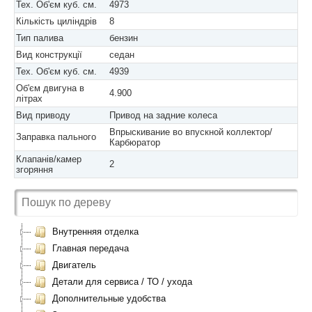
Тех. Об'єм куб. см.
4973
Кількість циліндрів
8
Тип палива
бензин
Вид конструкції
седан
Тех. Об'єм куб. см.
4939
Об'єм двигуна в
4.900
літрах
Вид приводу
Привод на задние колеса
Впрыскивание во впускной коллектор/
Заправка пального
Карбюратор
Клапанів/камер
2
згоряння
Внутренняя отделка
Главная передача
Двигатель
Детали для сервиса / ТО / ухода
Дополнительные удобства