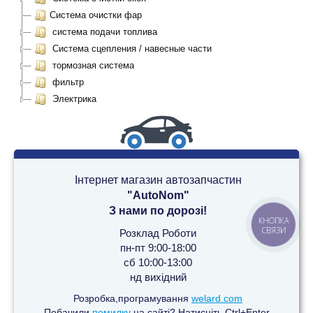
Система очистки фар
система подачи топлива
Система сцепления / навесные части
тормозная система
фильтр
Электрика
Інтернет магазин автозапчастин
"AutoNom"
З нами по дорозі!
КНОПКА
СВЯЗИ
Розклад Роботи
пн-пт 9:00-18:00
сб 10:00-13:00
нд вихідний
Розробка,програмування
welard.com
Побачили
помилку
на сайті? Натисніть Ctrl+Enter.