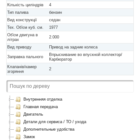
Кількість циліндрів
4
Тип палива
бензин
Вид конструкції
седан
Тех. Об'єм куб. см.
1977
Об'єм двигуна в
2.000
літрах
Вид приводу
Привод на задние колеса
Впрыскивание во впускной коллектор/
Заправка пального
Карбюратор
Клапанів/камер
2
згоряння
Внутренняя отделка
Главная передача
Двигатель
Детали для сервиса / ТО / ухода
Дополнительные удобства
Замок