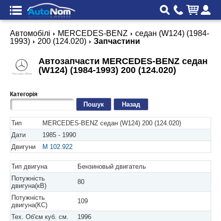
Автомобілі
MERCEDES-BENZ
седан (W124) (1984-
1993)
200 (124.020)
Запчастини
Автозапчасти MERCEDES-BENZ седан
(W124) (1984-1993) 200 (124.020)
Категорія
Назад
Тип
MERCEDES-BENZ седан (W124) 200 (124.020)
Дати
1985 - 1990
Двигуни
M 102.922
Тип двигуна
Бензиновый двигатель
Потужність
80
двигуна(кВ)
Потужність
109
двигуна(КС)
Тех. Об'єм куб. см.
1996