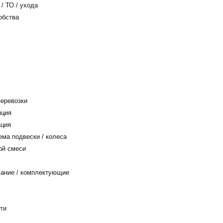
/ ТО / ухода
обства
еревозки
яция
ация
ема подвески / колеса
ой смеси
ание / комплектующие
ти