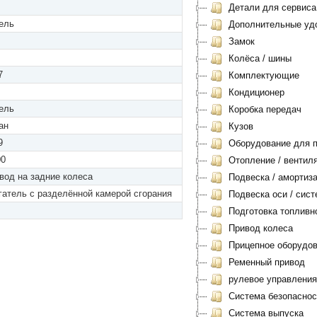
Детали для сервиса 
ель
Дополнительные уд
Замок
Колёса / шины
7
Комплектующие
Кондиционер
ель
Коробка передач
ан
Кузов
9
Оборудование для п
00
Отопление / вентил
вод на задние колеса
Подвеска / амортиз
гатель с разделённой камерой сгорания
Подвеска оси / сист
Подготовка топливн
Привод колеса
Прицепное оборудов
Ременный привод
рулевое управления
Система безопаснос
Система выпуска