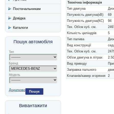
Технічна інформація
Постачальникам
Тип двигуна
Диз
Потужність двигуна(кВ)
69
Довідка
Потужність двигуна(КС)
94
Тех. Об'єм куб. см.
249
Каталоги
Кількість циліндрів
5
Тип палива
Диз
Пошук автомобіля
Вид конструкції
сед
Тех. Об'єм куб. см.
247
Тип
Об'єм двигуна в літрах
2.5
Бренд
Вид приводу
При
Заправка пального
дви
Модель
Клапанів/камер згоряння
2
Додатково
Пошук
Вивантажити