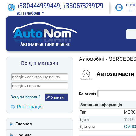
+380444999449, +380673239129
пн-пт
сб 1
всі телефони
►
Автозапчастини вчасно
Автомобілі
MERCEDES
Вхід в магазин
Автозапчасти 
Категорія
Забули пароль?
Загальна інформація
Реєстрація
Тип
MERCE
Дати
1989 -
Главная
Двигуни
OM 60
Про нас