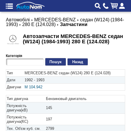
Автомобілі
MERCEDES-BENZ
седан (W124) (1984-
1993)
280 E (124.028)
Запчастини
Автозапчасти MERCEDES-BENZ седан
(W124) (1984-1993) 280 E (124.028)
Категорія
Назад
Тип
MERCEDES-BENZ седан (W124) 280 E (124.028)
Дати
1992 - 1993
Двигуни
M 104.942
Тип двигуна
Бензиновый двигатель
Потужність
145
двигуна(кВ)
Потужність
197
двигуна(КС)
Тех. Об'єм куб. см.
2799