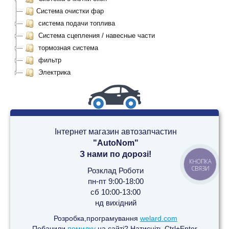
Система очистки фар
система подачи топлива
Система сцепления / навесные части
тормозная система
фильтр
Электрика
Інтернет магазин автозапчастин
"AutoNom"
З нами по дорозі!
КНОПКА
СВЯЗИ
Розклад Роботи
пн-пт 9:00-18:00
сб 10:00-13:00
нд вихідний
Розробка,програмування
welard.com
Побачили
помилку
на сайті? Натисніть Ctrl+Enter.