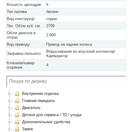
Кількість циліндрів
6
Тип палива
бензин
Вид конструкції
седан
Тех. Об'єм куб. см.
2799
Об'єм двигуна в
2.800
літрах
Вид приводу
Привод на задние колеса
Впрыскивание во впускной коллектор/
Заправка пального
Карбюратор
Клапанів/камер
4
згоряння
Внутренняя отделка
Главная передача
Двигатель
Детали для сервиса / ТО / ухода
Дополнительные удобства
Замок