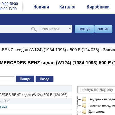
 9:00-18:00
Новини
Каталог
Виробники
0:00-13:00
пошук
запит
-BENZ
седан (W124) (1984-1993)
500 E (124.036)
Запча
MERCEDES-BENZ седан (W124) (1984-1993) 500 E (1
Назад
EDES-BENZ седан (W124) 500 E (124.036)
Внутренняя отде
- 1993
Главная передач
9.974
Двигатель