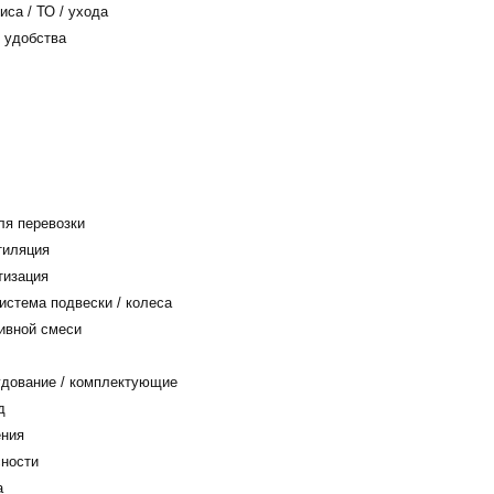
са / ТО / ухода
 удобства
я перевозки
тиляция
тизация
истема подвески / колеса
ивной смеси
дование / комплектующие
д
ения
ности
а