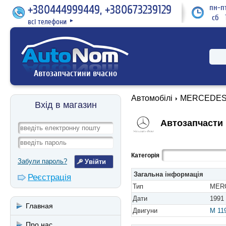
+380444999449, +380673239129
пн-пт
сб 1
всі телефони
►
Автозапчастини вчасно
Автомобілі
MERCEDES
Вхід в магазин
Автозапчасти 
Категорія
Забули пароль?
Загальна інформація
Реєстрація
Тип
MERC
Дати
1991 
Главная
Двигуни
M 11
Про нас