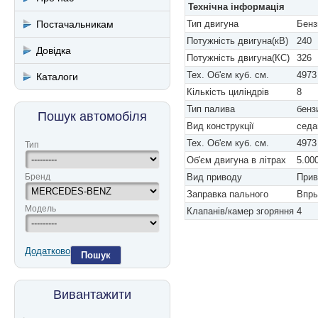
Технічна інформація
Постачальникам
Тип двигуна
Бенз
Потужність двигуна(кВ)
240
Довідка
Потужність двигуна(КС)
326
Тех. Об'єм куб. см.
4973
Каталоги
Кількість циліндрів
8
Тип палива
бенз
Пошук автомобіля
Вид конструкції
седа
Тех. Об'єм куб. см.
4973
Тип
Об'єм двигуна в літрах
5.00
Бренд
Вид приводу
Прив
Заправка пального
Впры
Модель
Клапанів/камер згоряння
4
Додатково
Пошук
Вивантажити