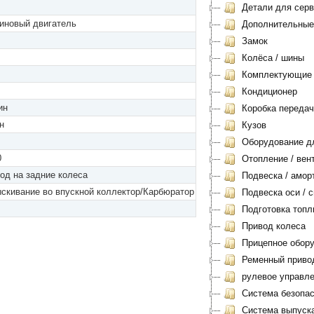
Детали для серви
иновый двигатель
Дополнительные
Замок
Колёса / шины
Комплектующие
Кондиционер
ин
Коробка передач
н
Кузов
Оборудование дл
0
Отопление / вен
од на задние колеса
Подвеска / амор
скивание во впускной коллектор/Карбюратор
Подвеска оси / с
Подготовка топл
Привод колеса
Прицепное обору
Ременный приво
рулевое управл
Система безопас
Система выпуск