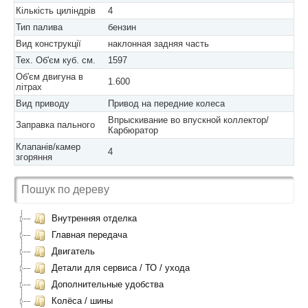
Кількість циліндрів
4
Тип палива
бензин
Вид конструкції
наклонная задняя часть
Тех. Об'єм куб. см.
1597
Об'єм двигуна в
1.600
літрах
Вид приводу
Привод на передние колеса
Впрыскивание во впускной коллектор/
Заправка пального
Карбюратор
Клапанів/камер
4
згоряння
Внутренняя отделка
Главная передача
Двигатель
Детали для сервиса / ТО / ухода
Дополнительные удобства
Колёса / шины