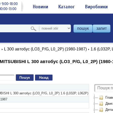
 9:00-18:00
Новини
Каталог
Виробники
0:00-13:00
пошук
запит
I
L 300 автобус (LO3_P/G, L0_2P) (1980-1987)
1.6 (L032P,
ITSUBISHI L 300 автобус (LO3_P/G, L0_2P) (1980-1
Назад
ISHI L 300 автобус (LO3_P/G, L0_2P) 1.6 (L032P, L062P)
Глав
 1987
Двиг
Детал