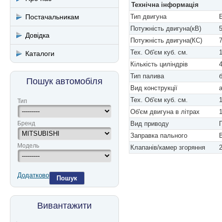
Технічна інформація
Постачальникам
Тип двигуна
Потужність двигуна(кВ)
Довідка
Потужність двигуна(КС)
Тех. Об'єм куб. см.
Каталоги
Кількість циліндрів
Тип палива
Пошук автомобіля
Вид конструкції
Тех. Об'єм куб. см.
Тип
Об'єм двигуна в літрах
Бренд
Вид приводу
Заправка пального
Модель
Клапанів/камер згоряння
Додатково
Пошук
Вивантажити