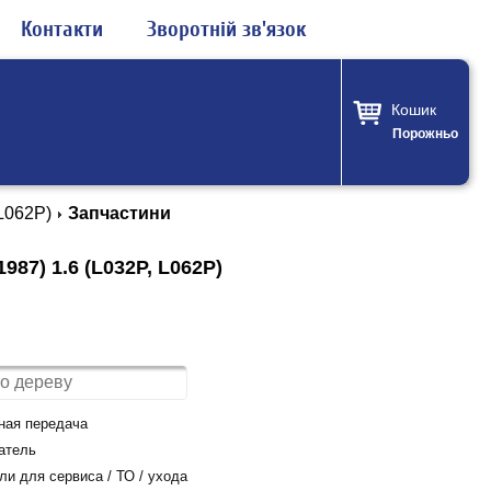
Контакти
Зворотній зв'язок
Кошик
Порожньо
 L062P)
Запчастини
987) 1.6 (L032P, L062P)
ная передача
атель
и для сервиса / ТО / ухода