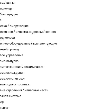
са / шины
иционер
бка передач
в
еска / амортизация
ска оси / система подвески / колеса
од колеса
епное оборудование / комплектующие
нный привод
вое управления
ема выпуска
ема зажигания / накаливания
ема охлаждения
ема очистки окон
ема подачи топлива
ема сцепления / навесные части
озная система
тр
трика