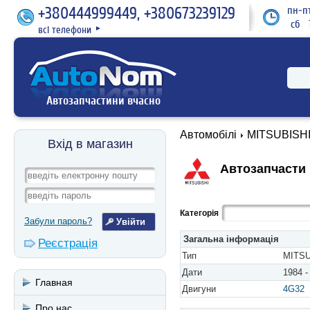
+380444999449, +380673239129
пн-пт
сб 1
всі телефони
►
Автозапчастини вчасно
Автомобілі
MITSUBISH
Вхід в магазин
Автозапчасти M
Категорія
Забули пароль?
Загальна інформація
Реєстрація
Тип
MITSUB
Дати
1984 -
Главная
Двигуни
4G32
Про нас