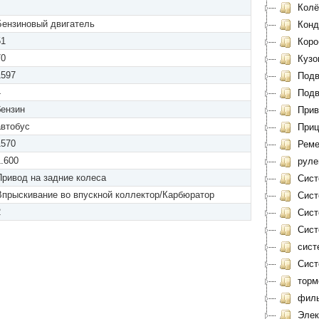
Колё
Бензиновый двигатель
Конд
51
Коро
70
Кузо
1597
Подв
4
Подве
бензин
Прив
автобус
Приц
1570
Реме
1.600
руле
Привод на задние колеса
Сист
Впрыскивание во впускной коллектор/Карбюратор
Сист
2
Сист
Сист
сист
Сист
торм
филь
Элек