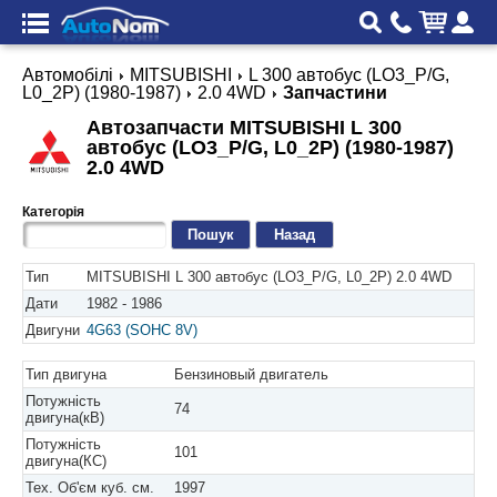
Автомобілі
MITSUBISHI
L 300 автобус (LO3_P/G,
L0_2P) (1980-1987)
2.0 4WD
Запчастини
Автозапчасти MITSUBISHI L 300
автобус (LO3_P/G, L0_2P) (1980-1987)
2.0 4WD
Категорія
Назад
Тип
MITSUBISHI L 300 автобус (LO3_P/G, L0_2P) 2.0 4WD
Дати
1982 - 1986
Двигуни
4G63 (SOHC 8V)
Тип двигуна
Бензиновый двигатель
Потужність
74
двигуна(кВ)
Потужність
101
двигуна(КС)
Тех. Об'єм куб. см.
1997