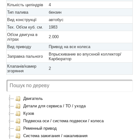
Кількість циліндрів
4
Тип палива
бензин
Вид конструкції
автобус
Тех. Об'єм куб. см.
1983
Об'єм двигуна в
2.000
літрах
Вид приводу
Привод на все колеса
Впрыскивание во впускной коллектор/
Заправка пального
Карбюратор
Клапанів/камер
2
згоряння
Двигатель
Детали для сервиса / ТО / ухода
Кузов
Подвеска оси / система подвески / колеса
Ременный привод
Система зажигания / накаливания