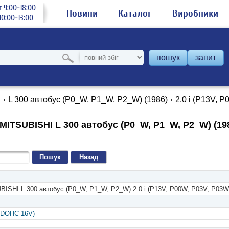
 9:00-18:00
Новини
Каталог
Виробники
0:00-13:00
пошук
запит
I
L 300 автобус (P0_W, P1_W, P2_W) (1986)
2.0 i (P13V, 
ITSUBISHI L 300 автобус (P0_W, P1_W, P2_W) (1986
Назад
BISHI L 300 автобус (P0_W, P1_W, P2_W) 2.0 i (P13V, P00W, P03V, P03W
(DOHC 16V)