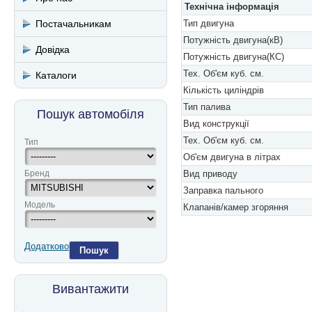
Технічна інформація
Постачальникам
Тип двигуна
Потужність двигуна(кВ)
Довідка
Потужність двигуна(КС)
Тех. Об'єм куб. см.
Каталоги
Кількість циліндрів
Тип палива
Пошук автомобіля
Вид конструкції
Тех. Об'єм куб. см.
Тип
Об'єм двигуна в літрах
Бренд
Вид приводу
Заправка пального
Модель
Клапанів/камер згоряння
Додатково
Пошук
Вивантажити