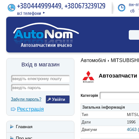
+380444999449, +380673239129
пн-пт
сб 1
всі телефони
►
Автозапчастини вчасно
Автомобілі
MITSUBISH
Вхід в магазин
Автозапчасти M
Категорія
Забули пароль?
Загальна інформація
Реєстрація
Тип
MITSU
Дати
1996
Главная
Двигуни
4G63 
Про нас