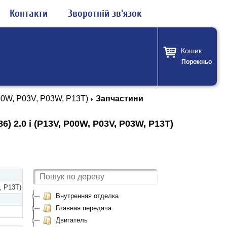
Контакти
Зворотній зв'язок
Кошик
Порожньо
P00W, P03V, P03W, P13T)
Запчастини
) 2.0 i (P13V, P00W, P03V, P03W, P13T)
, P13T)
Внутренняя отделка
Главная передача
Двигатель