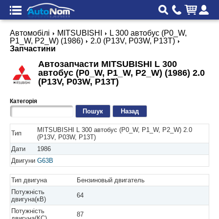
Автомобілі
MITSUBISHI
L 300 автобус (P0_W,
P1_W, P2_W) (1986)
2.0 (P13V, P03W, P13T)
Запчастини
Автозапчасти MITSUBISHI L 300
автобус (P0_W, P1_W, P2_W) (1986) 2.0
(P13V, P03W, P13T)
Категорія
Назад
MITSUBISHI L 300 автобус (P0_W, P1_W, P2_W) 2.0
Тип
(P13V, P03W, P13T)
Дати
1986
Двигуни
G63B
Тип двигуна
Бензиновый двигатель
Потужність
64
двигуна(кВ)
Потужність
87
двигуна(КС)