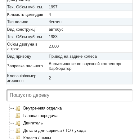
Тех. Об'єм куб. см.
1997
Кількість циліндрів
4
Тип палива
бензин
Вид конструкції
автобус
Тех. Об'єм куб. см.
1983
Об'єм двигуна в
2.000
літрах
Вид приводу
Привод на задние колеса
Впрыскивание во впускной коллектор/
Заправка пального
Карбюратор
Клапанів/камер
2
згоряння
Внутренняя отделка
Главная передача
Двигатель
Детали для сервиса / ТО / ухода
Колёса / шины