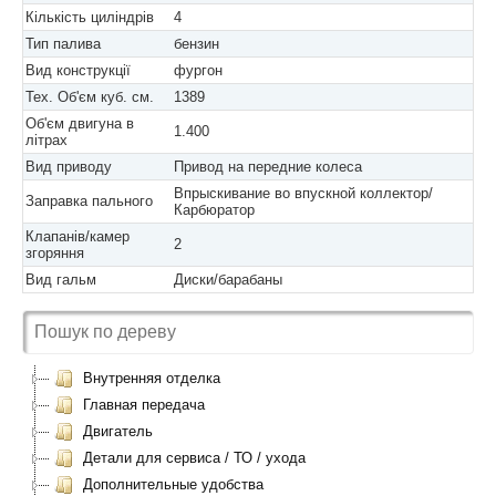
Кількість циліндрів
4
Тип палива
бензин
Вид конструкції
фургон
Тех. Об'єм куб. см.
1389
Об'єм двигуна в
1.400
літрах
Вид приводу
Привод на передние колеса
Впрыскивание во впускной коллектор/
Заправка пального
Карбюратор
Клапанів/камер
2
згоряння
Вид гальм
Диски/барабаны
Внутренняя отделка
Главная передача
Двигатель
Детали для сервиса / ТО / ухода
Дополнительные удобства