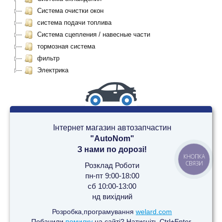
Система очистки окон
система подачи топлива
Система сцепления / навесные части
тормозная система
фильтр
Электрика
Інтернет магазин автозапчастин
"AutoNom"
З нами по дорозі!
КНОПКА
СВЯЗИ
Розклад Роботи
пн-пт 9:00-18:00
сб 10:00-13:00
нд вихідний
Розробка,програмування
welard.com
Побачили
помилку
на сайті? Натисніть Ctrl+Enter.