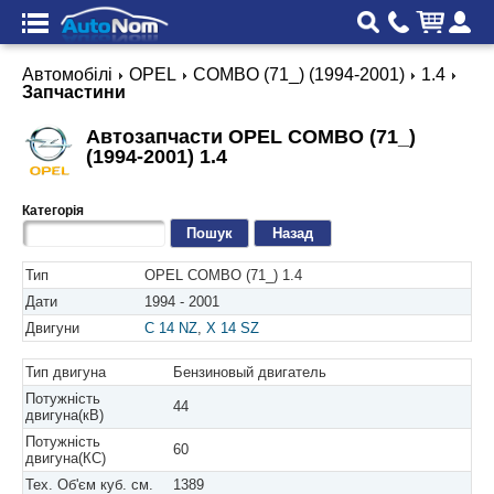
Автомобілі
OPEL
COMBO (71_) (1994-2001)
1.4
Запчастини
Автозапчасти OPEL COMBO (71_)
(1994-2001) 1.4
Категорія
Назад
Тип
OPEL COMBO (71_) 1.4
Дати
1994 - 2001
Двигуни
C 14 NZ
,
X 14 SZ
Тип двигуна
Бензиновый двигатель
Потужність
44
двигуна(кВ)
Потужність
60
двигуна(КС)
Тех. Об'єм куб. см.
1389