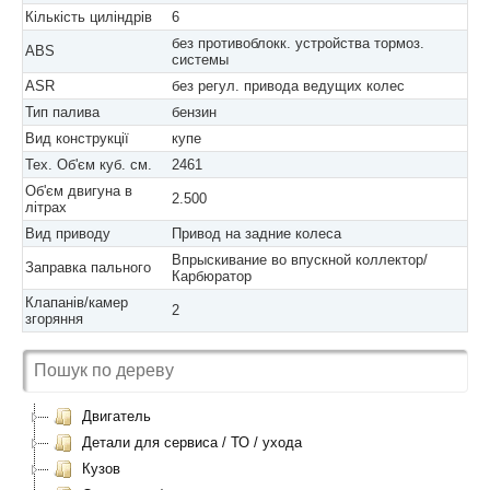
Кількість циліндрів
6
без противоблокк. устройства тормоз.
ABS
системы
ASR
без регул. привода ведущих колес
Тип палива
бензин
Вид конструкції
купе
Тех. Об'єм куб. см.
2461
Об'єм двигуна в
2.500
літрах
Вид приводу
Привод на задние колеса
Впрыскивание во впускной коллектор/
Заправка пального
Карбюратор
Клапанів/камер
2
згоряння
Двигатель
Детали для сервиса / ТО / ухода
Кузов