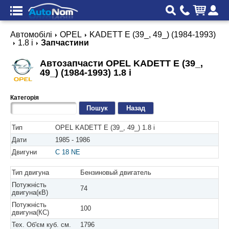
Автомобілі
OPEL
KADETT E (39_, 49_) (1984-1993)
1.8 i
Запчастини
Автозапчасти OPEL KADETT E (39_,
49_) (1984-1993) 1.8 i
Категорія
Назад
Тип
OPEL KADETT E (39_, 49_) 1.8 i
Дати
1985 - 1986
Двигуни
C 18 NE
Тип двигуна
Бензиновый двигатель
Потужність
74
двигуна(кВ)
Потужність
100
двигуна(КС)
Тех. Об'єм куб. см.
1796