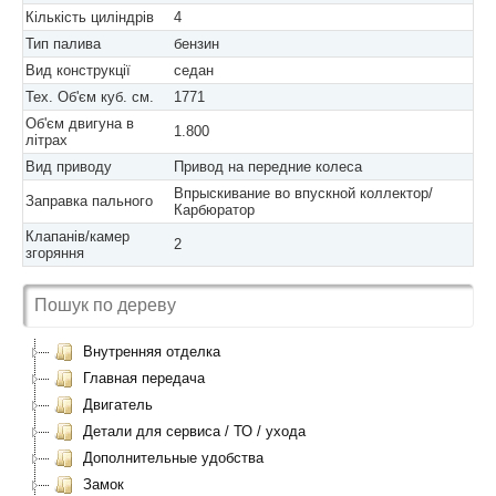
Кількість циліндрів
4
Тип палива
бензин
Вид конструкції
седан
Тех. Об'єм куб. см.
1771
Об'єм двигуна в
1.800
літрах
Вид приводу
Привод на передние колеса
Впрыскивание во впускной коллектор/
Заправка пального
Карбюратор
Клапанів/камер
2
згоряння
Внутренняя отделка
Главная передача
Двигатель
Детали для сервиса / ТО / ухода
Дополнительные удобства
Замок