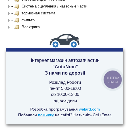
Система сцепления / навесные части
тормозная система
фильтр
Электрика
Інтернет магазин автозапчастин
"AutoNom"
З нами по дорозі!
КНОПКА
Розклад Роботи
СВЯЗИ
пн-пт 9:00-18:00
сб 10:00-13:00
нд вихідний
Розробка,програмування
welard.com
Побачили
помилку
на сайті? Натисніть Ctrl+Enter.