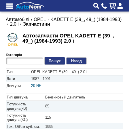
Автомобілі
OPEL
KADETT E (39_, 49_) (1984-1993)
2.0 i
Запчастини
Автозапчасти OPEL KADETT E (39_,
49_) (1984-1993) 2.0 i
Категорія
Назад
Тип
OPEL KADETT E (39_, 49_) 2.0 i
Дати
1987 - 1991
Двигуни
20 NE
Тип двигуна
Бензиновый двигатель
Потужність
85
двигуна(кВ)
Потужність
115
двигуна(КС)
Тех. Об'єм куб. см.
1998