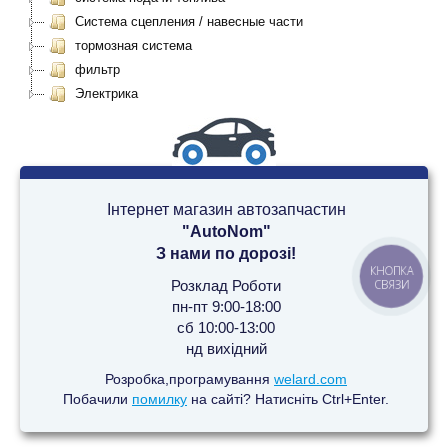
Система сцепления / навесные части
тормозная система
фильтр
Электрика
Інтернет магазин автозапчастин
"AutoNom"
З нами по дорозі!
КНОПКА
Розклад Роботи
СВЯЗИ
пн-пт 9:00-18:00
сб 10:00-13:00
нд вихідний
Розробка,програмування
welard.com
Побачили
помилку
на сайті? Натисніть Ctrl+Enter.