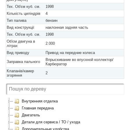
Тех. Об'єм куб. см.
1998
Кількість циліндрів
4
Тип палива
бензин
Вид конструкції
наклонная задняя часть
Тех. Об'єм куб. см.
1998
Об'єм двигуна в
2.000
літрах
Вид приводу
Привод на передние колеса
Впрыскивание во впускной коллектор/
Заправка пального
Карбюратор
Клапанів/камер
2
згоряння
Внутренняя отделка
Главная передача
Двигатель
Детали для сервиса / ТО / ухода
Дополнительные удобства