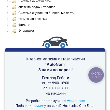
Система очистки окон
система подачи топлива
Система сцепления / навесные части
тормозная система
фильтр
Электрика
Інтернет магазин автозапчастин
"AutoNom"
З нами по дорозі!
КНОПКА
СВЯЗИ
Розклад Роботи
пн-пт 9:00-18:00
сб 10:00-13:00
нд вихідний
Розробка,програмування
welard.com
Побачили
помилку
на сайті? Натисніть Ctrl+Enter.