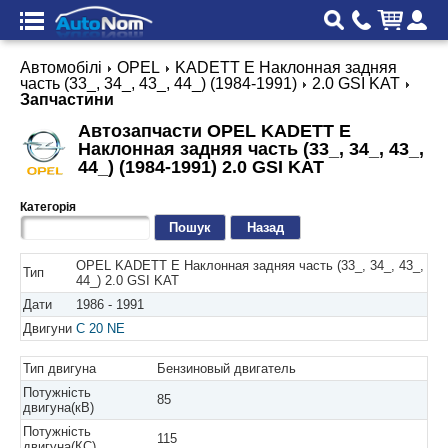
Автомобілі
OPEL
KADETT E Наклонная задняя
часть (33_, 34_, 43_, 44_) (1984-1991)
2.0 GSI KAT
Запчастини
Автозапчасти OPEL KADETT E
Наклонная задняя часть (33_, 34_, 43_,
44_) (1984-1991) 2.0 GSI KAT
Категорія
Назад
OPEL KADETT E Наклонная задняя часть (33_, 34_, 43_,
Тип
44_) 2.0 GSI KAT
Дати
1986 - 1991
Двигуни
C 20 NE
Тип двигуна
Бензиновый двигатель
Потужність
85
двигуна(кВ)
Потужність
115
двигуна(КС)