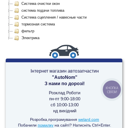
Система очистки окон
система подачи топлива
Система сцепления / навесные части
тормозная система
фильтр
Электрика
Інтернет магазин автозапчастин
"AutoNom"
З нами по дорозі!
КНОПКА
СВЯЗИ
Розклад Роботи
пн-пт 9:00-18:00
сб 10:00-13:00
нд вихідний
Розробка,програмування
welard.com
Побачили
помилку
на сайті? Натисніть Ctrl+Enter.