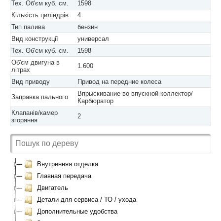
Тех. Об'єм куб. см.
1598
Кількість циліндрів
4
Тип палива
бензин
Вид конструкції
универсал
Тех. Об'єм куб. см.
1598
Об'єм двигуна в
1.600
літрах
Вид приводу
Привод на передние колеса
Впрыскивание во впускной коллектор/
Заправка пального
Карбюратор
Клапанів/камер
2
згоряння
Внутренняя отделка
Главная передача
Двигатель
Детали для сервиса / ТО / ухода
Дополнительные удобства