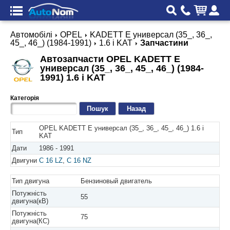
Автомобілі
OPEL
KADETT E универсал (35_, 36_,
45_, 46_) (1984-1991)
1.6 i KAT
Запчастини
Автозапчасти OPEL KADETT E
универсал (35_, 36_, 45_, 46_) (1984-
1991) 1.6 i KAT
Категорія
Назад
OPEL KADETT E универсал (35_, 36_, 45_, 46_) 1.6 i
Тип
KAT
Дати
1986 - 1991
Двигуни
C 16 LZ
,
C 16 NZ
Тип двигуна
Бензиновый двигатель
Потужність
55
двигуна(кВ)
Потужність
75
двигуна(КС)