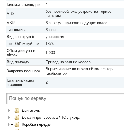
Кількість циліндрів
4
без противоблокк. устройства тормоз.
ABS
системы
ASR
без регул. привода ведущих колес
Тип палива
бензин
Вид конструкції
универсал
Тех. Об'єм куб. см.
1875
Об'єм двигуна в
1.900
літрах
Вид приводу
Привод на задние колеса
Впрыскивание во впускной коллектор/
Заправка пального
Карбюратор
Клапанів/камер
2
згоряння
Двигатель
Детали для сервиса / ТО / ухода
Коробка передач