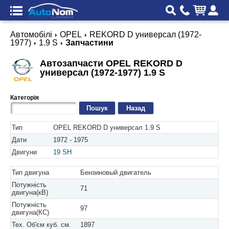
Автомобілі
OPEL
REKORD D универсал (1972-
1977)
1.9 S
Запчастини
Автозапчасти OPEL REKORD D
универсал (1972-1977) 1.9 S
Категорія
Назад
Тип
OPEL REKORD D универсал 1.9 S
Дати
1972 - 1975
Двигуни
19 SH
Тип двигуна
Бензиновый двигатель
Потужність
71
двигуна(кВ)
Потужність
97
двигуна(КС)
Тех. Об'єм куб. см.
1897