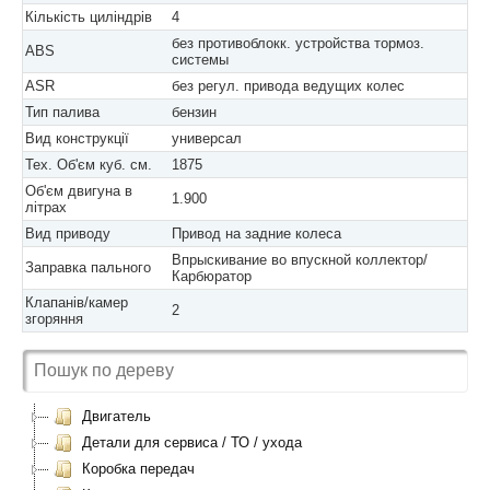
Кількість циліндрів
4
без противоблокк. устройства тормоз.
ABS
системы
ASR
без регул. привода ведущих колес
Тип палива
бензин
Вид конструкції
универсал
Тех. Об'єм куб. см.
1875
Об'єм двигуна в
1.900
літрах
Вид приводу
Привод на задние колеса
Впрыскивание во впускной коллектор/
Заправка пального
Карбюратор
Клапанів/камер
2
згоряння
Двигатель
Детали для сервиса / ТО / ухода
Коробка передач